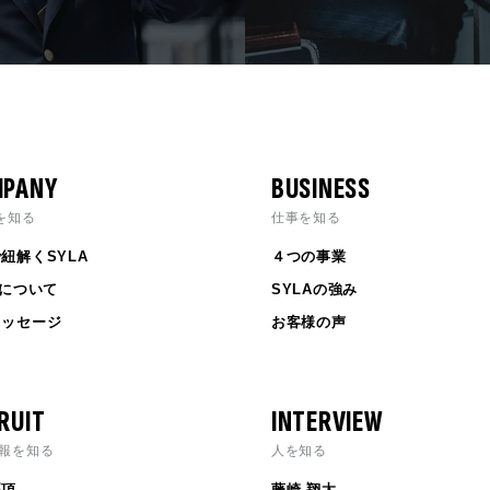
PANY
BUSINESS
Aを知る
仕事を知る
紐解くSYLA
４つの事業
Aについて
SYLAの強み
メッセージ
お客様の声
RUIT
INTERVIEW
報を知る
人を知る
要項
藤崎 翔太